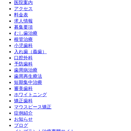
医院案内
アクセス
料金表
求人情報
募集要項
むし歯治療
根管治療
小児歯科
入れ歯（義歯）
口腔外科
予防歯科
歯周病治療
歯周再生療法
短期集中治療
審美歯科
ホワイトニング
矯正歯科
マウスピース矯正
症例紹介
お知らせ
ブログ