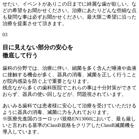
せたい、イベントがありこの日までに綺麗な歯が欲しい。な
どの希望をお聞かせください。治療にあたりどんな些細な点
も疑問な事は必ずお聞かせください。最大限ご希望に沿った
治療を提案させて頂きます。
03
目に見えない部分の安心を
徹底して行う
歯科の分野では、治療に伴い、細菌を多く含んだ唾液や血液
に接触する機会が多く、器具の消毒、滅菌を正しく行うこと
が院内感染を防ぐ上で重要となります。
残念ながら多くの歯科医院でこれらの事は十分対策ができて
おらず、器具の使い回しなどが、問題視されています。
あいみる歯科では患者様に安心して治療を受けていただける
ように器具の消毒、滅菌に力を入れております。
※医療先進国のヨーロッパ規格EN13060において、最も厳し
いと言われる基準のClassB規格をクリアしたClassB滅菌機を
導入しています。