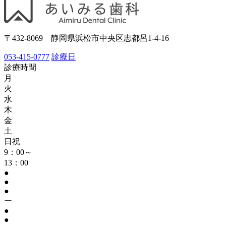
〒432-8069 静岡県浜松市中央区志都呂1-4-16
053-415-0777
診療日
診療時間
月
火
水
木
金
土
日祝
9：00～
13：00
●
●
●
ー
●
●