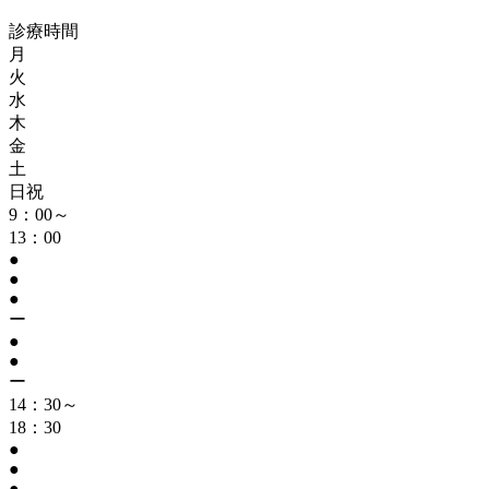
診療時間
月
火
水
木
金
土
日祝
9：00～
13：00
●
●
●
ー
●
●
ー
14：30～
18：30
●
●
●