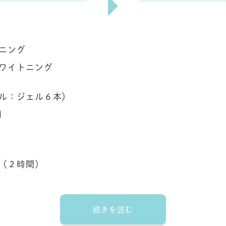
ニング
ワイトニング
ル：ジェル６本）
円
（２時間）
続きを読む