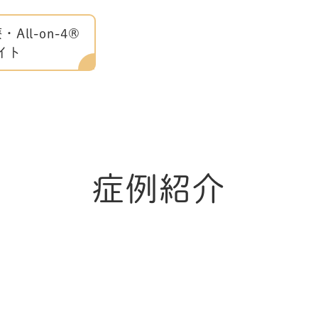
ll-on-4®
イト
症例紹介