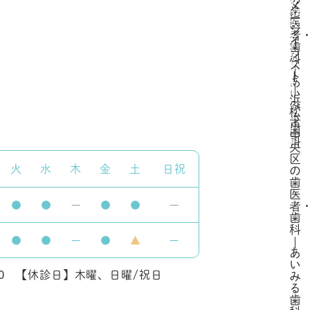
火
水
木
金
土
日祝
●
●
ー
●
●
ー
●
●
ー
●
▲
ー
:00 【休診日】木曜、日曜/祝日