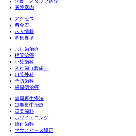
院長・スタッフ紹介
医院案内
アクセス
料金表
求人情報
募集要項
むし歯治療
根管治療
小児歯科
入れ歯（義歯）
口腔外科
予防歯科
歯周病治療
歯周再生療法
短期集中治療
審美歯科
ホワイトニング
矯正歯科
マウスピース矯正