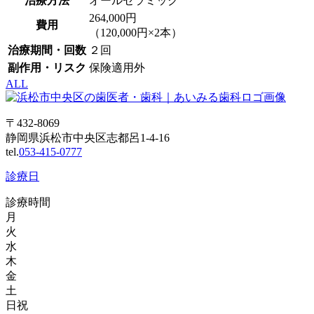
治療方法
オールセラミック
264,000円
費用
（120,000円×2本）
治療期間・回数
２回
副作用・リスク
保険適用外
ALL
〒432-8069
静岡県浜松市中央区志都呂1-4-16
tel.
053-415-0777
診療日
診療時間
月
火
水
木
金
土
日祝