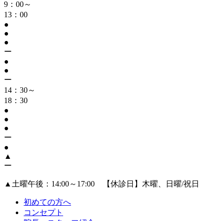
9：00～
13：00
●
●
●
ー
●
●
ー
14：30～
18：30
●
●
●
ー
●
▲
ー
▲
土曜午後：14:00～17:00 【休診日】木曜、日曜/祝日
初めての方へ
コンセプト