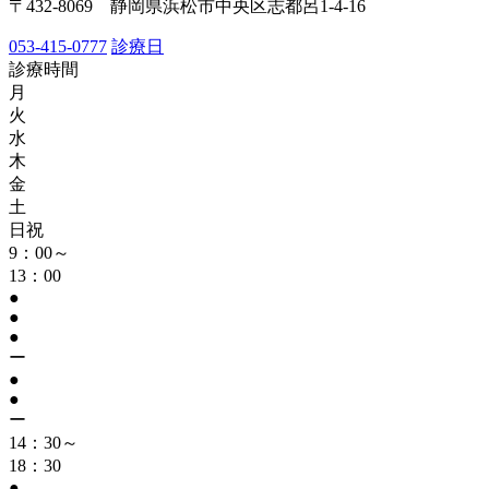
〒432-8069 静岡県浜松市中央区志都呂1-4-16
053-415-0777
診療日
診療時間
月
火
水
木
金
土
日祝
9：00～
13：00
●
●
●
ー
●
●
ー
14：30～
18：30
●