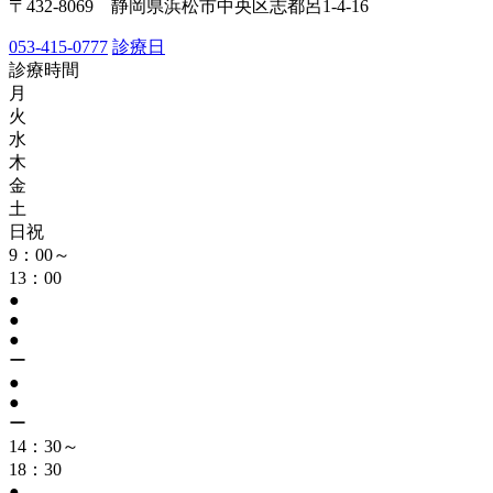
〒432-8069 静岡県浜松市中央区志都呂1-4-16
053-415-0777
診療日
診療時間
月
火
水
木
金
土
日祝
9：00～
13：00
●
●
●
ー
●
●
ー
14：30～
18：30
●