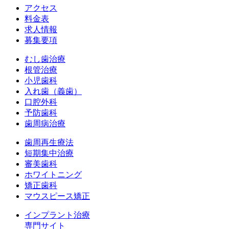
アクセス
料金表
求人情報
募集要項
むし歯治療
根管治療
小児歯科
入れ歯（義歯）
口腔外科
予防歯科
歯周病治療
歯周再生療法
短期集中治療
審美歯科
ホワイトニング
矯正歯科
マウスピース矯正
インプラント治療
専門サイト