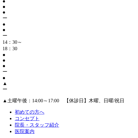
●
●
●
ー
●
●
ー
14：30～
18：30
●
●
●
ー
●
▲
ー
▲
土曜午後：14:00～17:00 【休診日】木曜、日曜/祝日
初めての方へ
コンセプト
院長・スタッフ紹介
医院案内