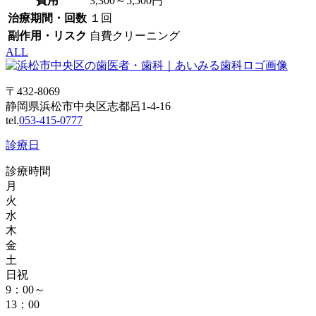
費用
3,300～5,500円
治療期間・回数
１回
副作用・リスク
自費クリーニング
ALL
〒432-8069
静岡県浜松市中央区志都呂1-4-16
tel.
053-415-0777
診療日
診療時間
月
火
水
木
金
土
日祝
9：00～
13：00